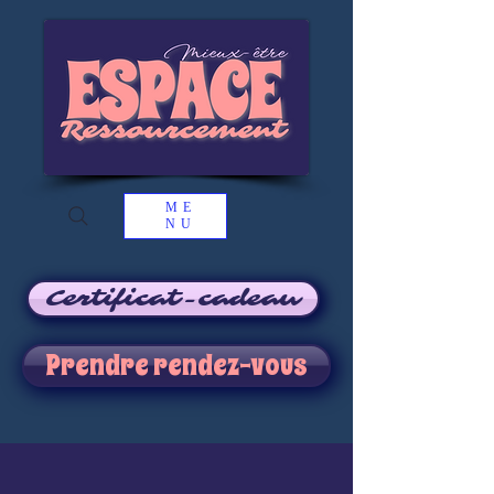
ME
NU
Certificat-cadeau
Prendre rendez-vous